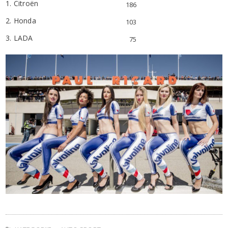
1. Citroën
186
2. Honda
103
3. LADA
75