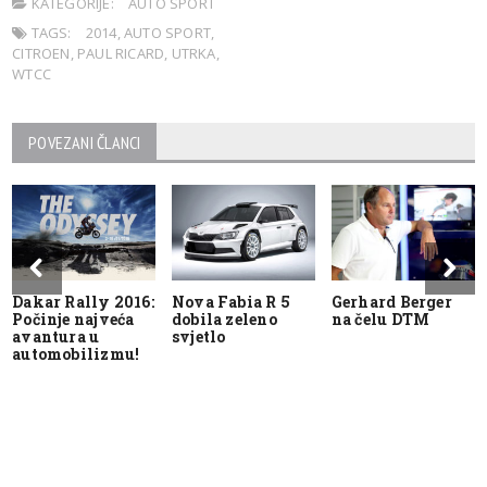
KATEGORIJE:
AUTO SPORT
TAGS:
2014
,
AUTO SPORT
,
CITROEN
,
PAUL RICARD
,
UTRKA
,
WTCC
POVEZANI ČLANCI
Dakar Rally 2016:
Nova Fabia R 5
Gerhard Berger
Počinje najveća
dobila zeleno
na čelu DTM
avantura u
svjetlo
automobilizmu!