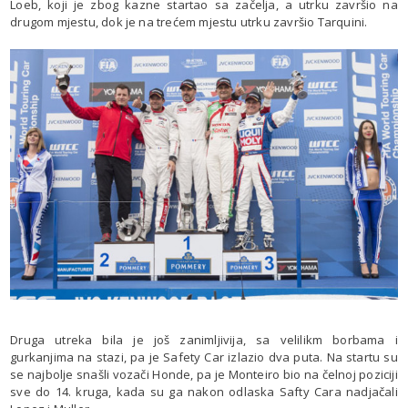
Loeb, koji je zbog kazne startao sa začelja, a utrku završio na
drugom mjestu, dok je na trećem mjestu utrku završio Tarquini.
Druga utreka bila je još zanimljivija, sa velilikm borbama i
gurkanjima na stazi, pa je Safety Car izlazio dva puta. Na startu su
se najbolje snašli vozači Honde, pa je Monteiro bio na čelnoj poziciji
sve do 14. kruga, kada su ga nakon odlaska Safty Cara nadjačali