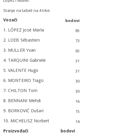
Lopez i Muller.
Stanje na tabeli na 4 trke:
Vozači
bodovi
1. LÓPEZ José María
85
2. LOEB Sébastien
73
3. MULLER Yvan
65
4. TARQUINI Gabriele
31
5. VALENTE Hugo
31
6. MONTEIRO Tiago
30
7. CHILTON Tom
30
8. BENNANI Mehdi
16
9. BORKOVIĆ Dušan
15
10. MICHELISZ Norbert
14
Proizvođači
bodovi