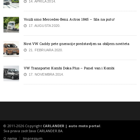
14. APRILA 2014.
Vozili smo: Mercedes-Benz Actros 1845 – Sila na putu!
17. AUGUSTA 2020.
Novi VW Caddy pete gneracije predstavljen sa obiljem noviteta
21. FEBRUARA 2020.
VW Transporter Kombi Doka Plus – Panel van i Kombi
17. NOVEMBRA 2014.
© 2011-2026 Copyright
CARLANDER | auto moto portal
.
Sva prava zadržava
CARLANDER.BA
.
O nama
Impressum