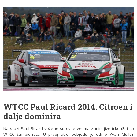
WTCC Paul Ricard 2014: Citroen i
dalje dominira
Na stazi Paul Ricard vožene su dvije veoma zanimljive trke (3. i 4.)
WTCC šampionata. U prvoj utrci pobjedu je odnio Yvan Muller