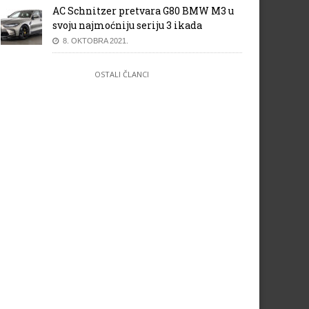
AC Schnitzer pretvara G80 BMW M3 u
svoju najmoćniju seriju 3 ikada
8. OKTOBRA 2021.
OSTALI ČLANCI