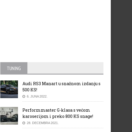
TUNING
Audi RS3 Manart u snažnom izdanju s
500 KS!
6. JUNA 2022.
Performmaster G-klasa s većom
karoserijom i preko 800 KS snage!
28. DECEMBRA 2021.