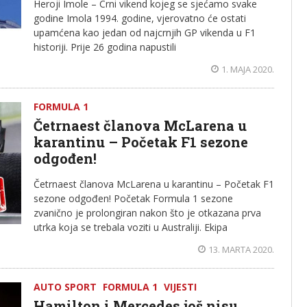
Heroji Imole – Crni vikend kojeg se sjećamo svake
godine Imola 1994. godine, vjerovatno će ostati
upamćena kao jedan od najcrnjih GP vikenda u F1
historiji. Prije 26 godina napustili
1. MAJA 2020.
FORMULA 1
Četrnaest članova McLarena u
karantinu – Početak F1 sezone
odgođen!
Četrnaest članova McLarena u karantinu – Početak F1
sezone odgođen! Početak Formula 1 sezone
zvanično je prolongiran nakon što je otkazana prva
utrka koja se trebala voziti u Australiji. Ekipa
13. MARTA 2020.
AUTO SPORT
FORMULA 1
VIJESTI
Hamilton i Mercedes još nisu