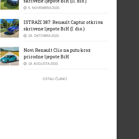
skrivene ljepote BiH (II. dio.)
5. NOVEMBRA 2020.
ISTRAŽI 387: Renault Captur otkriva
skrivene ljepote BiH (I. dio.)
28. OKTOBRA 2020.
Novi Renault Clio na putu kroz
prirodne ljepote BiH
18. AUGUSTA 2020.
OSTALI ČLANCI