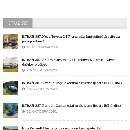
ISTRAŽI 387
ISTRAŽI 387: Nova Toyota C-HR pronašla fantastiče lokacije za
jesenji odmor!
10. DECEMBRA 2020.
ISTRAŽI 387: ŠKODA SUPERB SCOUT otkriva Lukomir – Život u
dalekoj prošlosti
9. NOVEMBRA 2020.
ISTRAŽI 387: Renault Captur otkriva skrivene ljepote BiH (II. dio.)
5. NOVEMBRA 2020.
ISTRAŽI 387: Renault Captur otkriva skrivene ljepote BiH (I. dio.)
28. OKTOBRA 2020.
Novi Renault Clio na putu kroz prirodne ljepote BiH