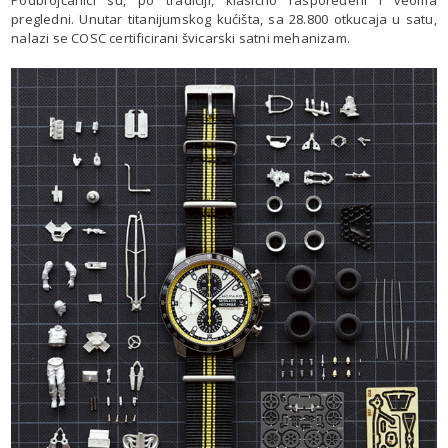
Podbrojčanici su, po tradiciji, klasično raspoređeni i veoma
pregledni. Unutar titanijumskog kućišta, sa 28.800 otkucaja u satu,
nalazi se COSC certificirani švicarski satni mehanizam.