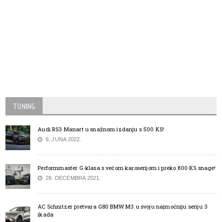
TUNING
Audi RS3 Manart u snažnom izdanju s 500 KS!
6. JUNA 2022.
Performmaster G-klasa s većom karoserijom i preko 800 KS snage!
28. DECEMBRA 2021.
AC Schnitzer pretvara G80 BMW M3 u svoju najmoćniju seriju 3
ikada