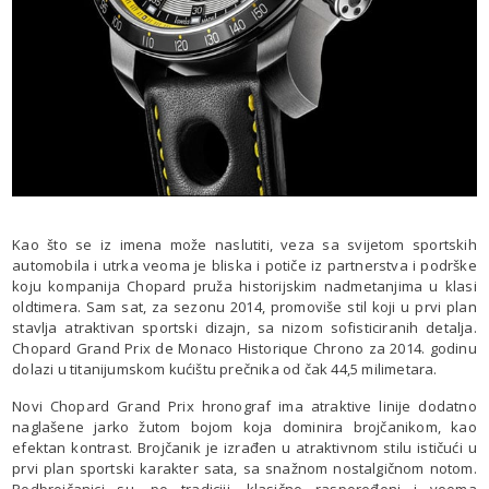
Kao što se iz imena može naslutiti, veza sa svijetom sportskih
automobila i utrka veoma je bliska i potiče iz partnerstva i podrške
koju kompanija Chopard pruža historijskim nadmetanjima u klasi
oldtimera. Sam sat, za sezonu 2014, promoviše stil koji u prvi plan
stavlja atraktivan sportski dizajn, sa nizom sofisticiranih detalja.
Chopard Grand Prix de Monaco Historique Chrono za 2014. godinu
dolazi u titanijumskom kućištu prečnika od čak 44,5 milimetara.
Novi Chopard Grand Prix hronograf ima atraktive linije dodatno
naglašene jarko žutom bojom koja dominira brojčanikom, kao
efektan kontrast. Brojčanik je izrađen u atraktivnom stilu ističući u
prvi plan sportski karakter sata, sa snažnom nostalgičnom notom.