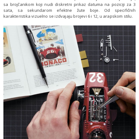
sa brojčanikom koji nudi diskretni prikaz datuma na poziciji za 3
sata, sa sekundarom efektne žute boje. Od specifičnih
karakteristika vizuelno se izdvajaju brojevi 6 i 12, u arapskom stilu.