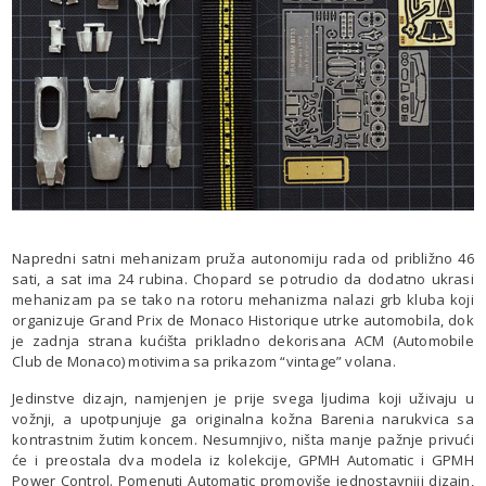
Napredni satni mehanizam pruža autonomiju rada od približno 46
sati, a sat ima 24 rubina. Chopard se potrudio da dodatno ukrasi
mehanizam pa se tako na rotoru mehanizma nalazi grb kluba koji
organizuje Grand Prix de Monaco Historique utrke automobila, dok
je zadnja strana kućišta prikladno dekorisana ACM (Automobile
Club de Monaco) motivima sa prikazom “vintage” volana.
Jedinstve dizajn, namjenjen je prije svega ljudima koji uživaju u
vožnji, a upotpunjuje ga originalna kožna Barenia narukvica sa
kontrastnim žutim koncem. Nesumnjivo, ništa manje pažnje privući
će i preostala dva modela iz kolekcije, GPMH Automatic i GPMH
Power Control. Pomenuti Automatic promoviše jednostavniji dizajn,