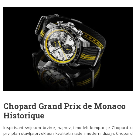
Chopard Grand Prix de Monaco
Historique
Inspirisani svijetom brzine, najnoviji modeli kompanije Chopard u
prvi plan stavlja prvoklasni kvalitet izrade i moderni dizajn. Chopard