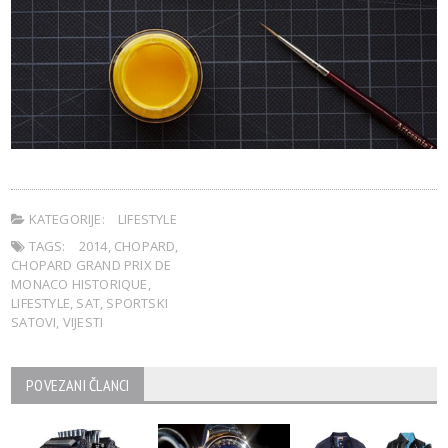
KATEGORIJE:
LIFESTYLE
TAGS:
2014
,
CHOPARD
,
CHOPARD GRAND PRIX DE
MONACO HISTORIQUE
,
LIFESTYLE
,
SAT
,
SPORTSKI
SATOVI
,
VIJESTI
POVEZANI ČLANCI