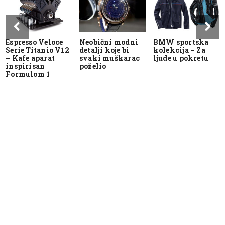
Espresso Veloce
Neobični modni
BMW sportska
Serie Titanio V12
detalji koje bi
kolekcija – Za
– Kafe aparat
svaki muškarac
ljude u pokretu
inspirisan
poželio
Formulom 1