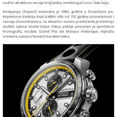
nudi tri atraktivne verzije brojčanika, kombinujući crnu i žutu boju.
Kompanija Chopard osnovana je 1860. godine u švicarskom Juri.
Impresivna tradicija koja baštini više od 150 godina posvećenosti i
razvoju časovničarstva, za aktuelnu sezonu predstavila je kolekciju
muških satova visoke klase. Fokus pažnje posvećen je sportskom
hronografu, modelu Grand Prix de Monaco Historique, mjeraču
vremena zaista vrhunskih karakteristika.