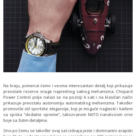
Na kraju, pomenut ćemo i veoma interesantan detalj koji prikazuje
preostale rezerve snage naprednog satnog mehanizma. Chopard
Power Control polje nalazi se na poziciji 6 sati i na klasičan način
prikazuje preostalu autonomiju automatskog mehanizma. Također
promoviše stil sportske elegancije, koji je moguće naglasiti i kaišem
sa spiska “dodatne opreme”, takozvanom NATO narukvicom crne
boje sa žutim detaljima.
Ono po čemu se također ovaj sat izdvaja jeste i dominantni arapski