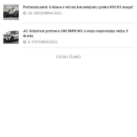
Performmaster G-klasa s većom karoserijom i preko 800 KS snage!
28. DECEMBRA 2021.
AC Schnitzer pretvara G80 BMW M3 u svoju najmoćniju seriju 3
ikada
8. OKTOBRA 2021.
OSTALI ČLANCI