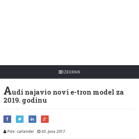
IZBORNIK
A
udi najavio novi e-tron model za
2019. godinu
Piše: carlander
,
30. Juna 2017.