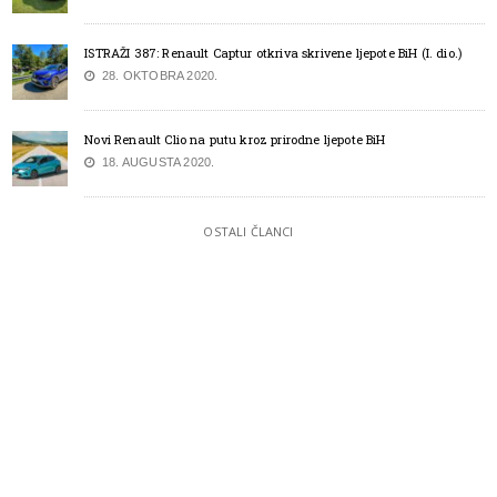
ISTRAŽI 387: Renault Captur otkriva skrivene ljepote BiH (I. dio.)
28. OKTOBRA 2020.
Novi Renault Clio na putu kroz prirodne ljepote BiH
18. AUGUSTA 2020.
OSTALI ČLANCI