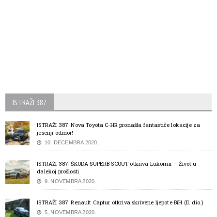
ISTRAŽI 387
ISTRAŽI 387: Nova Toyota C-HR pronašla fantastiče lokacije za
jesenji odmor!
10. DECEMBRA 2020.
ISTRAŽI 387: ŠKODA SUPERB SCOUT otkriva Lukomir – Život u
dalekoj prošlosti
9. NOVEMBRA 2020.
ISTRAŽI 387: Renault Captur otkriva skrivene ljepote BiH (II. dio.)
5. NOVEMBRA 2020.