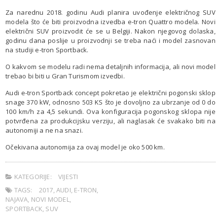
Za narednu 2018. godinu Audi planira uvođenje električnog SUV
modela što će biti proizvodna izvedba e-tron Quattro modela. Novi
električni SUV proizvodit će se u Belgiji. Nakon njegovog dolaska,
godinu dana poslije u proizvodnji se treba naći i model zasnovan
na studiji e-tron Sportback.
O kakvom se modelu radi nema detaljnih informacija, ali novi model
trebao bi biti u Gran Turismom izvedbi.
Audi e-tron Sportback concept pokretao je električni pogonski sklop
snage 370 kW, odnosno 503 KS što je dovoljno za ubrzanje od 0 do
100 km/h za 4,5 sekundi. Ova konfiguracija pogonskog sklopa nije
potvrđena za produkcijsku verziju, ali naglasak će svakako biti na
autonomiji a ne na snazi.
Očekivana autonomija za ovaj model je oko 500 km.
KATEGORIJE:
VIJESTI
TAGS:
2017
,
AUDI
,
E-TRON
,
NAJAVA
,
NOVI MODEL
,
SPORTBACK
,
SUV