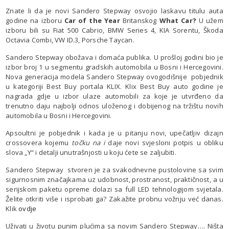
Znate li da je novi Sandero Stepway osvojio laskavu titulu auta
godine na izboru
Car of the Year
Britanskog
What Car?
U užem
izboru bili su Fiat 500 Cabrio, BMW Series 4, KIA Sorentu, Škoda
Octavia Combi, VW ID.3, Porsche Taycan.
Sandero Stepway obožava i domaća publika. U prošloj godini bio je
izbor broj 1 u segmentu gradskih automobila u Bosni i Hercegovini.
Nova generacija modela Sandero Stepway ovogodišnije pobjednik
u kategoriji Best Buy portala KLIX. Klix Best Buy auto godine je
nagrada gdje u izbor ulaze automobili za koje je utvrđeno da
trenutno daju najbolji odnos uloženog i dobijenog na tržištu novih
automobila u Bosni i Hercegovini.
Apsoultni je pobjednik i kada je u pitanju novi, upečatljiv dizajn
crossovera kojemu
točku na i
daje novi svjesloni potpis u obliku
slova „Y“ i detalji unutrašnjosti u koju ćete se zaljubiti.
Sandero Stepway stvoren je za svakodnevne pustolovine sa svim
sigurnosnim značajkama uz udobnost, prostranost, praktičnost, a u
serijskom paketu opreme dolazi sa full LED tehnologijom svjetala.
Želite otkriti više i isprobati ga? Zakažite probnu vožnju već danas.
Klik
ovdje
Uživati u životu punim plućima sa novim Sandero Stepway…. Ništa