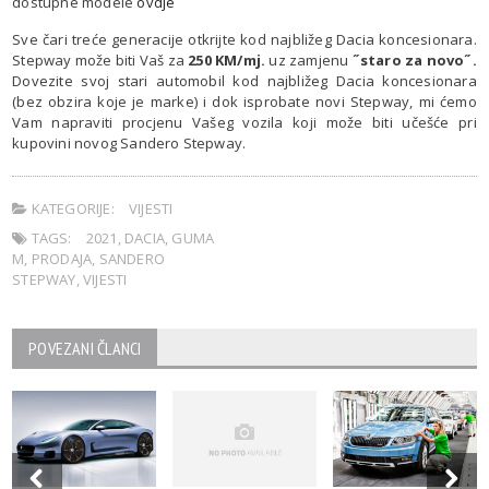
dostupne modele
ovdje
Sve čari treće generacije otkrijte kod najbližeg Dacia koncesionara.
Stepway može biti Vaš za
250 KM/mj.
uz zamjenu
˝staro za novo˝.
Dovezite svoj stari automobil kod najbližeg Dacia koncesionara
(bez obzira koje je marke) i dok isprobate novi Stepway, mi ćemo
Vam napraviti procjenu Vašeg vozila koji može biti učešće pri
kupovini novog Sandero Stepway.
KATEGORIJE:
VIJESTI
TAGS:
2021
,
DACIA
,
GUMA
M
,
PRODAJA
,
SANDERO
STEPWAY
,
VIJESTI
POVEZANI ČLANCI