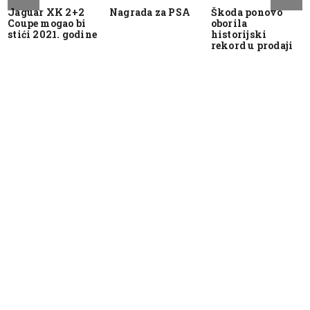
Jaguar XK 2+2
Nagrada za PSA
Škoda ponovo
Coupe mogao bi
oborila
stići 2021. godine
historijski
rekord u prodaji