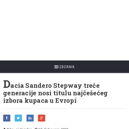
IZBORNIK
D
acia Sandero Stepway treće
generacije nosi titulu najčešećeg
izbora kupaca u Evropi