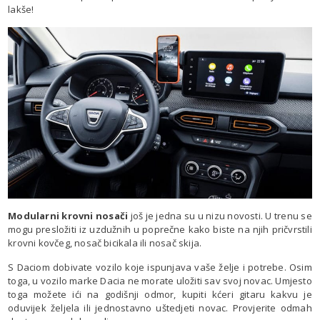
lakše!
Modularni krovni nosači
još je jedna su u nizu novosti. U trenu se
mogu presložiti iz uzdužnih u poprečne kako biste na njih pričvrstili
krovni kovčeg, nosač bicikala ili nosač skija.
S Daciom dobivate vozilo koje ispunjava vaše želje i potrebe. Osim
toga, u vozilo marke Dacia ne morate uložiti sav svoj novac. Umjesto
toga možete ići na godišnji odmor, kupiti kćeri gitaru kakvu je
oduvijek željela ili jednostavno uštedjeti novac. Provjerite odmah