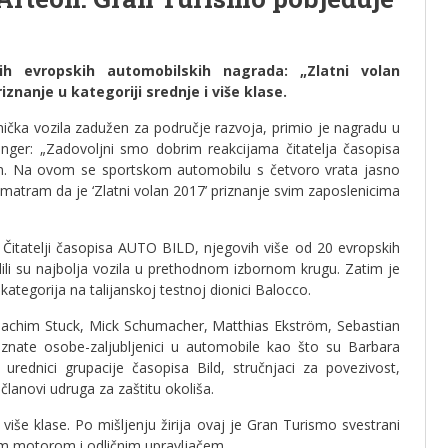
ih evropskih automobilskih nagrada: „Zlatni volan
znanje u kategoriji srednje i više klase.
ička vozila zadužen za područje razvoja, primio je nagradu u
ringer: „Zadovoljni smo dobrim reakcijama čitatelja časopisa
n. Na ovom se sportskom automobilu s četvoro vrata jasno
 Smatram da je ‘Zlatni volan 2017’ priznanje svim zaposlenicima
 Čitatelji časopisa AUTO BILD, njegovih više od 20 evropskih
ili su najbolja vozila u prethodnom izbornom krugu. Zatim je
 kategorija na talijanskoj testnoj dionici Balocco.
s-Joachim Stuck, Mick Schumacher, Matthias Ekström, Sebastian
poznate osobe-zaljubljenici u automobile kao što su Barbara
urednici grupacije časopisa Bild, stručnjaci za povezivost,
 članovi udruga za zaštitu okoliša.
više klase. Po mišljenju žirija ovaj je Gran Turismo svestrani
im motorom i odličnim upravljačem.