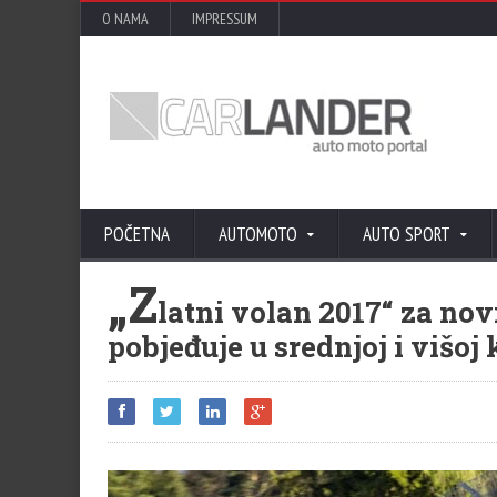
O NAMA
IMPRESSUM
POČETNA
AUTOMOTO
AUTO SPORT
„Z
latni volan 2017“ za no
pobjeđuje u srednjoj i višoj 