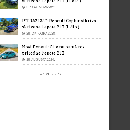
skrivene ljepote BiH (II. dio.)
5. NOVEMBRA 2020.
ISTRAŽI 387: Renault Captur otkriva
skrivene ljepote BiH (I. dio.)
28. OKTOBRA 2020.
Novi Renault Clio na putu kroz
prirodne ljepote BiH
18. AUGUSTA 2020.
OSTALI ČLANCI