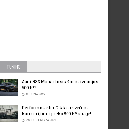
TUNING
Audi RS3 Manart u snažnom izdanju s
500 KS!
6. JUNA 2022.
ia slavi novi rekord:
Maserati Alfieri koncept na
Performmaster G-klasa s većom
poručen 3,5-milioniti
čekanju do daljnjeg
tomobil
karoserijom i preko 800 KS snage!
28. DECEMBRA 2021.