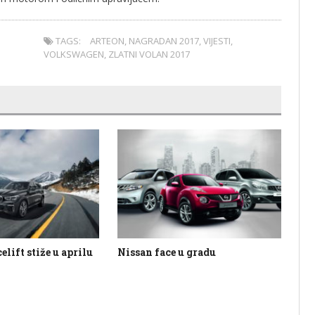
TAGS:
ARTEON
,
NAGRADAN 2017
,
VIJESTI
,
VOLKSWAGEN
,
ZLATNI VOLAN 2017
ift stiže u aprilu
Nissan face u gradu
Dac
Is
au