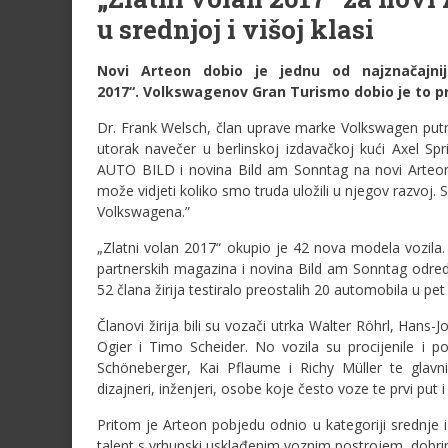
u srednjoj i višoj klasi
Novi Arteon dobio je jednu od najznačajnij
2017“. Volkswagenov Gran Turismo dobio je to pri
Dr. Frank Welsch, član uprave marke Volkswagen putn
utorak navečer u berlinskoj izdavačkoj kući Axel Sp
AUTO BILD i novina Bild am Sonntag na novi Arteo
može vidjeti koliko smo truda uložili u njegov razvoj.
Volkswagena.”
„Zlatni volan 2017“ okupio je 42 nova modela vozila.
partnerskih magazina i novina Bild am Sonntag odred
52 člana žirija testiralo preostalih 20 automobila u pet
Članovi žirija bili su vozači utrka Walter Röhrl, Han
Ogier i Timo Scheider. No vozila su procijenile i 
Schöneberger, Kai Pflaume i Richy Müller te glavni 
dizajneri, inženjeri, osobe koje često voze te prvi put i
Pritom je Arteon pobjedu odnio u kategoriji srednje i 
talent s vrhunski usklađenim voznim postrojem, dobr