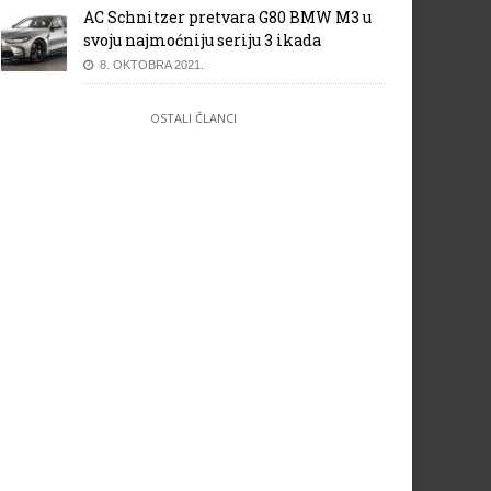
AC Schnitzer pretvara G80 BMW M3 u
svoju najmoćniju seriju 3 ikada
8. OKTOBRA 2021.
OSTALI ČLANCI