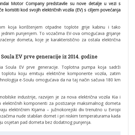
undai Motor Company predstavile su nove detalje u vezi s
oristiti kod svojih električnih vozila (EV) s ciljem povećanja
om koja korištenjem otpadne toplote grije kabinu i tako
ze s jednim punjenjem. To vozačima EV-ova omogućava grijanje
aćenje dometa, koje je karakteristično za ostala električna
Soula EV prve generacije iz 2014. godine
Kia Soula EV prve generacije. Toplotna pumpa koja sadrži
 toplotu koju emituju električne komponente vozila, zatim
Ta tehnologija e-Soulu omogućava da na taj način sačuva 180 km
ilske industrije, razvijen je za nova električna vozila Kia i
itih električnih komponenti za postizanje maksimalnog dometa
ju električnim Kijama – južnokorejski div trenutno u Evropi
vozačima nude stabilan domet i pri niskim temperaturama kada
vaju osjetan pad dometa bez dodatnog punjenja.