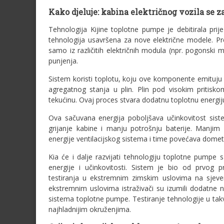
Kako djeluje: kabina električnog vozila se z
Tehnologija Kijine toplotne pumpe je debitirala pri
tehnologija usavršena za nove električne modele. P
samo iz različitih električnih modula (npr. pogonski m
punjenja.
Sistem koristi toplotu, koju ove komponente emituju 
agregatnog stanja u plin. Plin pod visokim priti
tekućinu. Ovaj proces stvara dodatnu toplotnu energiju,
Ova sačuvana energija poboljšava učinkovitost siste
grijanje kabine i manju potrošnju baterije. Manji
energije ventilacijskog sistema i time povećava domet 
Kia će i dalje razvijati tehnologiju toplotne pumpe 
energije i učinkovitosti. Sistem je bio od prvog
testiranja u ekstremnim zimskim uslovima na sjeve
ekstremnim uslovima istraživači su izumili dodatne 
sistema toplotne pumpe. Testiranje tehnologije u tak
najhladnijim okruženjima.