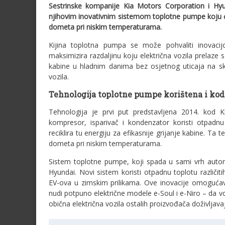
Sestrinske kompanije Kia Motors Corporation i Hy
njihovim inovativnim sistemom toplotne pumpe koju će k
dometa pri niskim temperaturama.
Kijina toplotna pumpa se može pohvaliti inovacij
maksimizira razdaljinu koju električna vozila prela
kabine u hladnim danima bez osjetnog uticaja na skr
vozila.
Tehnologija toplotne pumpe korištena i kod 
Tehnologija je prvi put predstavljena 2014. kod 
kompresor, isparivač i kondenzator koristi otpadnu
reciklira tu energiju za efikasnije grijanje kabine. 
dometa pri niskim temperaturama.
Sistem toplotne pumpe, koji spada u sami vrh automob
Hyundai. Novi sistem koristi otpadnu toplotu različ
EV-ova u zimskim prilikama. Ove inovacije omogućava
nudi potpuno električne modele e-Soul i e-Niro – da 
obična električna vozila ostalih proizvođača doživlja