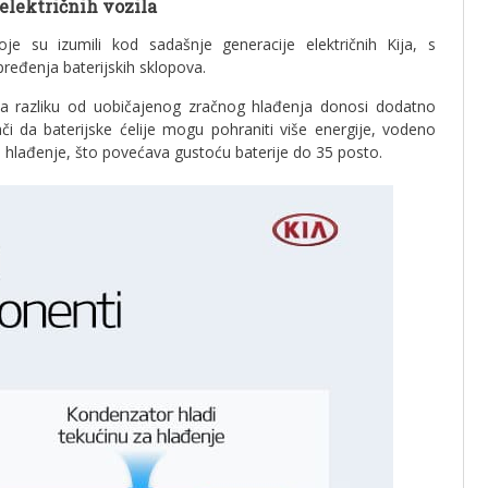
električnih vozila
e su izumili kod sadašnje generacije električnih Kija, s
pređenja baterijskih sklopova.
za razliku od uobičajenog zračnog hlađenja donosi dodatno
 da baterijske ćelije mogu pohraniti više energije, vodeno
hlađenje, što povećava gustoću baterije do 35 posto.