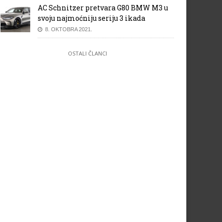
AC Schnitzer pretvara G80 BMW M3 u
svoju najmoćniju seriju 3 ikada
8. OKTOBRA 2021.
OSTALI ČLANCI