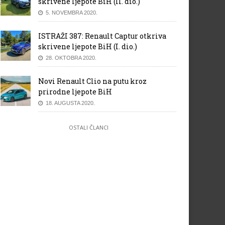
skrivene ljepote BiH (II. dio.)
5. NOVEMBRA 2020.
ISTRAŽI 387: Renault Captur otkriva
skrivene ljepote BiH (I. dio.)
28. OKTOBRA 2020.
Novi Renault Clio na putu kroz
prirodne ljepote BiH
18. AUGUSTA 2020.
OSTALI ČLANCI