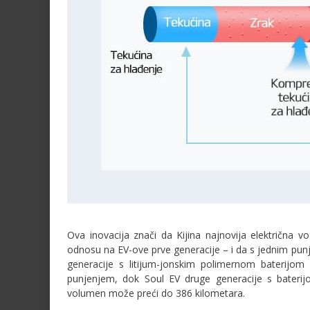
Ova inovacija znači da Kijina najnovija električna v
odnosu na EV-ove prve generacije – i da s jednim punj
generacije s litijum-jonskim polimernom baterij
punjenjem, dok Soul EV druge generacije s bateri
volumen može preći do 386 kilometara.