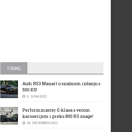
TUNING
Audi RS3 Manart u snažnom izdanju s
500 KS!
6. JUNA 2022.
Performmaster G-klasa s većom
karoserijom i preko 800 KS snage!
28. DECEMBRA 2021.