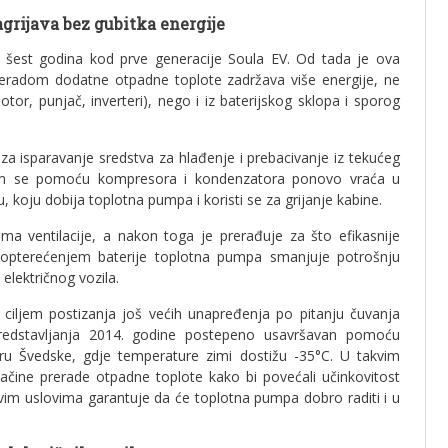
agrijava bez gubitka energije
je šest godina kod prve generacije Soula EV. Od tada je ova
reradom dodatne otpadne toplote zadržava više energije, ne
otor, punjač, inverteri), nego i iz baterijskog sklopa i sporog
za isparavanje sredstva za hlađenje i prebacivanje iz tekućeg
skom se pomoću kompresora i kondenzatora ponovo vraća u
 koju dobija toplotna pumpa i koristi se za grijanje kabine.
ma ventilacije, a nakon toga je prerađuje za što efikasnije
m opterećenjem baterije toplotna pumpa smanjuje potrošnju
električnog vozila.
s ciljem postizanja još većih unapređenja po pitanju čuvanja
 predstavljanja 2014. godine postepeno usavršavan pomoću
ru Švedske, gdje temperature zimi dostižu -35°C. U takvim
načine prerade otpadne toplote kako bi povećali učinkovitost
vim uslovima garantuje da će toplotna pumpa dobro raditi i u