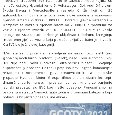
Inovativni crossover EV6 nadmašio je takmace među kojima su
između ostalog Hyundai Ioniq 5, Volkswagen ID.4, Audi Q4 e-tron,
Škoda Enyaq i Mercedes-Benz razreda C. Žiri koji čini 20
automobilskih novinara je ocjenjivao nove modele s osnovnom
cijenom između 25.000 i 50.000 EUR. Pored 3 glavne kategorije –
‘kompakt’ za vozila s cijenom nižom od 25.000 EUR, ‘premium’ za
vozila s cijenom između 25.000 i 50.000 EUR i ‘luksuz’ za vozila
skuplja od 50.000 EUR – izbor je uključivao i dodatnu kategoriju
„nove energije“ za vozila koja pokreću isključivo baterije ili vodik.
Kia EV6 bio je 2. u ovoj kategoriji.
“EV6 nije samo prva Kia napravljena na našoj novoj električnoj
globalnoj modularnoj platformi (E-GMP), nego i prvi automobil, koji
uključuje našu novu i odvažnu dizajnersku filozofiju Spajanje
suprotnosti (Opposites United) i potpuno novi logotip kompanije,”
rekao je Luc Donckerwolke, glavni kreativni direktor automobilske
grupacije Hyundai Motor Group. »Emocionalan dizajn koncept,
dinamične performanse, impresivan domet i vrlo brzo punjenje
istinski predstavljaju EV6 kao nešto posebno. Ponosni smo na
osvojenu nagradu Njemački auto godine u premium kategoriji koja
potvrđuje briljantan posao Kijine ekipe.«