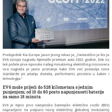
Predsjednik Kia Europe Jason Jeong rekao je, „Fantastično je što je
EV6 osvojio nagradu Njemački premium auto 2022. godine. Dok su
tek počele prve isporuke našeg inovativnog električnog crossovera
ova nagrada je jasno priznanje kako EV6 već postavlja nove
standarde po pitanju dometa, performansi, prostora u kabini i
tehnologija.”
EV6 može prijeći do 528 kilometara s jednim
punjenjem; od 10 do 80 posto napunjenosti baterije
za samo 18 minuta
EV6 je Kijino prvo namjensko baterijsko električno vozilo (BEV)
napravljeno na potpuno novoj električnoj globalnoj modularnoj