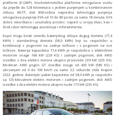
platformi (E-GMP). Visokotehnološka platforma omogućava vozilu
da prijeđe do 528 kilometara s jednim punjenjem u kombiniranom
ciklusu WLTP, dok 800-voltna napredna tehnologija punjenja
omogućava punjenje EV6 od 10 do 80 posto za samo 18 minuta. EV6
dobro iskorištava i unutrašnji prostor, najveći u svojoj klasi, kao i
širok izbor tehnologija asistencije i infotainmenta.
Kupci mogu birati između baterijskog sklopa dugog dometa (77,4
kWh) i standardnog dometa (58,0 kWh) koji su raspoloživi u
kombinaciji s pogonom na zadnje točkove i s pogonom na sve
točkove. Baterija kapaciteta 77,4 kWh je raspoloživa s električnim
motorom snage 168 kW (229 KS) i zadnjim pogonom, dok AWD
izvedbe s dva elektro motora ukupno proizvode 239 kW (325 KS).
Moderan AWD pogon GT izvedbe snage od 430 kW (585 KS) i
ubrzanjem od 0 do 100 km/h za samo 3,5 sekunde stiže krajem
2022. godine. Baterijski paket kapaciteta od 58,0 kWh je raspoloživ
sa 125-kilovatnim elektro motorom i zadnjim pogonom, dok AWD
izvedbe s dva elektro motora ukupno nude 173 kW (235 KS).