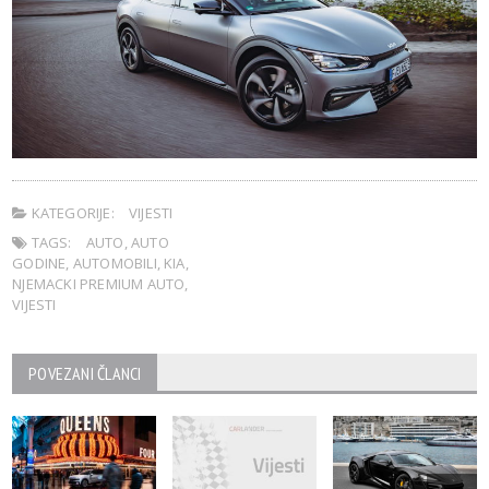
KATEGORIJE:
VIJESTI
TAGS:
AUTO
,
AUTO
GODINE
,
AUTOMOBILI
,
KIA
,
NJEMACKI PREMIUM AUTO
,
VIJESTI
POVEZANI ČLANCI