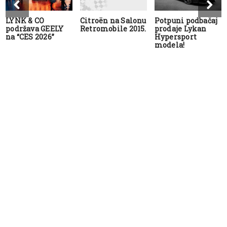
LYNK & CO
Citroën na Salonu
Potpuni podbačaj
podržava GEELY
Retromobile 2015.
prodaje Lykan
na “CES 2026”
Hypersport
modela!