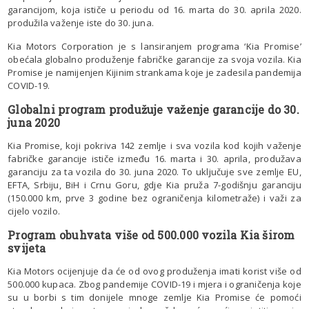
garancijom, koja ističe u periodu od 16. marta do 30. aprila 2020.
produžila važenje iste do 30. juna.
Kia Motors Corporation je s lansiranjem programa ‘Kia Promise’
obećala globalno produženje fabričke garancije za svoja vozila. Kia
Promise je namijenjen Kijinim strankama koje je zadesila pandemija
COVID-19.
Globalni program produžuje važenje garancije do 30.
juna 2020
Kia Promise, koji pokriva 142 zemlje i sva vozila kod kojih važenje
fabričke garancije ističe između 16. marta i 30. aprila, produžava
garanciju za ta vozila do 30. juna 2020. To uključuje sve zemlje EU,
EFTA, Srbiju, BiH i Crnu Goru, gdje Kia pruža 7-godišnju garanciju
(150.000 km, prve 3 godine bez ograničenja kilometraže) i važi za
cijelo vozilo.
Program obuhvata više od 500.000 vozila Kia širom
svijeta
Kia Motors ocijenjuje da će od ovog produženja imati korist više od
500.000 kupaca. Zbog pandemije COVID-19 i mjera i ograničenja koje
su u borbi s tim donijele mnoge zemlje Kia Promise će pomoći