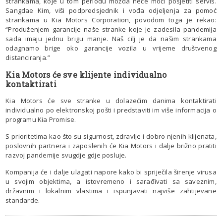
strankama, koje u tom periodu možda neće moći posjetiti servis.
Sangdae Kim, viši podpredsjednik i vođa odjeljenja za pomoć
strankama u Kia Motors Corporation, povodom toga je rekao:
“Produženjem garancije naše stranke koje je zadesila pandemija
sada imaju jednu brigu manje. Naš cilj je da našim strankama
odagnamo brige oko garancije vozila u vrijeme društvenog
distanciranja.”
Kia Motors će sve klijente individualno
kontaktirati
Kia Motors će sve stranke u dolazećim danima kontaktirati
individualno po elektronskoj pošti i predstaviti im više informacija o
programu Kia Promise.
S prioritetima kao što su sigurnost, zdravlje i dobro njenih klijenata,
poslovnih partnera i zaposlenih će Kia Motors i dalje brižno pratiti
razvoj pandemije svugdje gdje posluje.
Kompanija će i dalje ulagati napore kako bi spriječila širenje virusa
u svojim objektima, a istovremeno i sarađivati sa saveznim,
državnim i lokalnim vlastima i ispunjavati najviše zahtijevane
standarde.