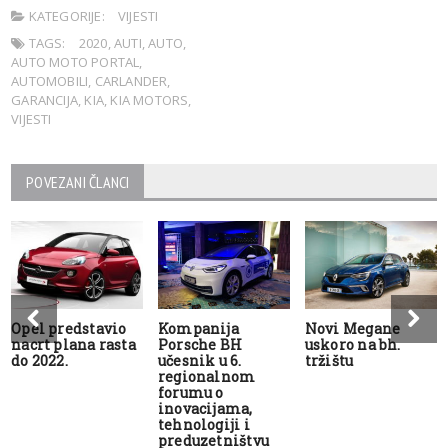
KATEGORIJE:
VIJESTI
TAGS:
2020
,
AUTI
,
AUTO
,
AUTO MOTO PORTAL
,
AUTOMOBILI
,
CARLANDER
,
GARANCIJA
,
KIA
,
KIA MOTORS
,
VIJESTI
POVEZANI ČLANCI
Opel predstavio
Kompanija
Novi Megane
nacrt plana rasta
Porsche BH
uskoro na bh.
do 2022.
učesnik u 6.
tržištu
regionalnom
forumu o
inovacijama,
tehnologiji i
preduzetništvu