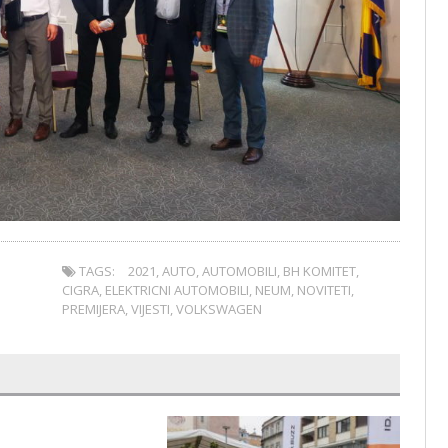
TAGS:
2021
,
AUTO
,
AUTOMOBILI
,
BH KOMITET
,
CIGRA
,
ELEKTRICNI AUTOMOBILI
,
NEUM
,
NOVITETI
,
PREMIJERA
,
VIJESTI
,
VOLKSWAGEN