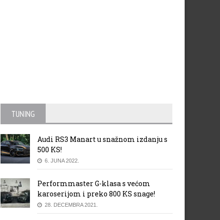
TUNING
Audi RS3 Manart u snažnom izdanju s
500 KS!
6. JUNA 2022.
Performmaster G-klasa s većom
karoserijom i preko 800 KS snage!
28. DECEMBRA 2021.