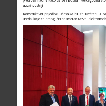
predložili načine kako da se i Bosna i Hercegovina što 
autoindustriji.
Konstruktivni prijedlozi učesnika bit će uvršteni u z
uredbi koje će omogućiti nesmetan razvoj elektromobil