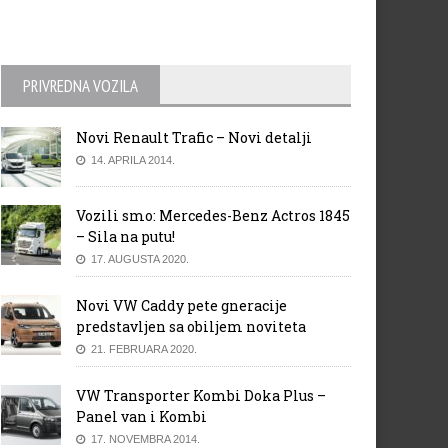
PRIVREDNA VOZILA
Novi Renault Trafic – Novi detalji
sche bilježi značajan porast u
E-CARAVAN stigao na posljedn
oruci
stanicu
14. APRILA 2014.
Vozili smo: Mercedes-Benz Actros 1845
– Sila na putu!
17. AUGUSTA 2020.
Novi VW Caddy pete gneracije
predstavljen sa obiljem noviteta
21. FEBRUARA 2020.
VW Transporter Kombi Doka Plus –
Panel van i Kombi
17. NOVEMBRA 2014.