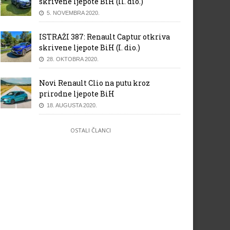
skrivene ljepote BiH (II. dio.)
5. NOVEMBRA 2020.
ISTRAŽI 387: Renault Captur otkriva
skrivene ljepote BiH (I. dio.)
28. OKTOBRA 2020.
Novi Renault Clio na putu kroz
prirodne ljepote BiH
18. AUGUSTA 2020.
OSTALI ČLANCI