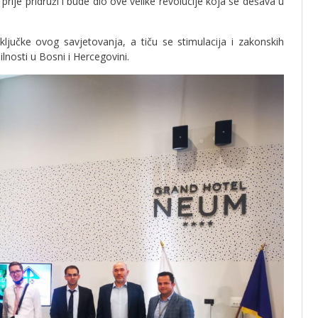
prije pridruži i bude dio ove velike revolucije koja se dešava u
aključke ovog savjetovanja, a tiču se stimulacija i zakonskih
nosti u Bosni i Hercegovini.