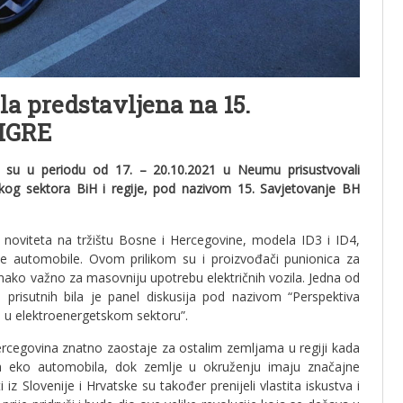
a predstavljena na 15.
CIGRE
o su u periodu od 17. – 20.10.2021 u Neumu prisustvovali
tskog sektora BiH i regije, pod nazivom 15. Savjetovanje BH
h noviteta na tržištu Bosne i Hercegovine, modela ID3 i ID4,
dene automobile. Ovom prilikom su i proizvođači punionica za
ednako važno za masovniju upotrebu električnih vozila. Jedna od
 prisutnih bila je panel diskusija pod nazivom “Perspektiva
ga u elektroenergetskom sektoru”.
Hercegovina znatno zaostaje za ostalim zemljama u regiji kada
alih eko automobila, dok zemlje u okruženju imaju značajne
iz Slovenije i Hrvatske su također prenijeli vlastita iskustva i