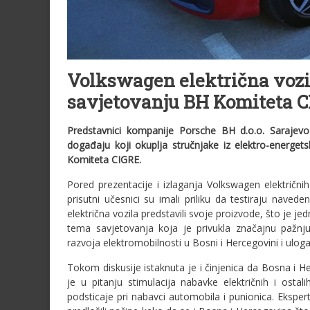
Volkswagen električna vozil
savjetovanju BH Komiteta 
Predstavnici kompanije Porsche BH d.o.o. Sarajev
događaju koji okuplja stručnjake iz elektro-energe
Komiteta CIGRE.
Pored prezentacije i izlaganja Volkswagen električni
prisutni učesnici su imali priliku da testiraju nave
električna vozila predstavili svoje proizvode, što je j
tema savjetovanja koja je privukla značajnu pažnju
razvoja elektromobilnosti u Bosni i Hercegovini i ulo
Tokom diskusije istaknuta je i činjenica da Bosna i 
je u pitanju stimulacija nabavke električnih i ost
podsticaje pri nabavci automobila i punionica. Eksperti 