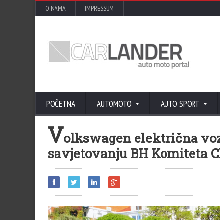
O NAMA
IMPRESSUM
POČETNA
AUTOMOTO
AUTO SPORT
V
olkswagen električna vozi
savjetovanju BH Komiteta 