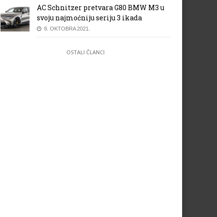
AC Schnitzer pretvara G80 BMW M3 u
svoju najmoćniju seriju 3 ikada
8. OKTOBRA 2021.
OSTALI ČLANCI