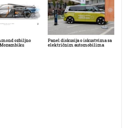
mond ozbiljno
Panel diskusija o iskustvima sa
Por
u Mozambiku
električnim automobilima
isp