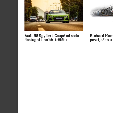
Audi R8 Spyder i Coupé od sada
Richard Ham
dostupni i na bh. tržištu
povrijeđen 