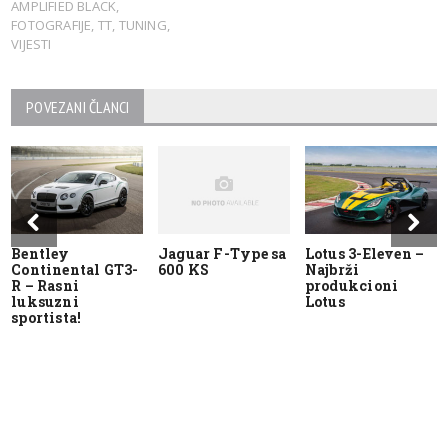
AMPLIFIED BLACK
,
FOTOGRAFIJE
,
TT
,
TUNING
,
VIJESTI
POVEZANI ČLANCI
Bentley
Jaguar F-Type sa
Lotus 3-Eleven –
Continental GT3-
600 KS
Najbrži
R – Rasni
produkcioni
luksuzni
Lotus
sportista!