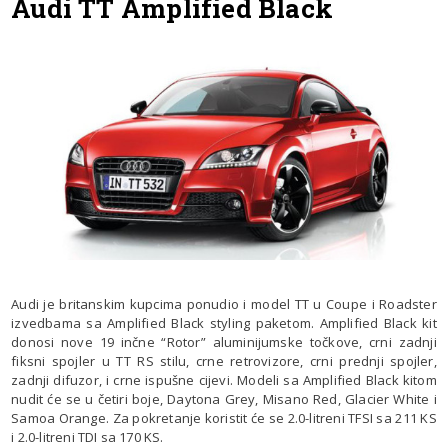
Audi TT Amplified Black
Audi je britanskim kupcima ponudio i model TT u Coupe i Roadster
izvedbama sa Amplified Black styling paketom. Amplified Black kit
donosi nove 19 inčne “Rotor” aluminijumske točkove, crni zadnji
fiksni spojler u TT RS stilu, crne retrovizore, crni prednji spojler,
zadnji difuzor, i crne ispušne cijevi. Modeli sa Amplified Black kitom
nudit će se u četiri boje, Daytona Grey, Misano Red, Glacier White i
Samoa Orange. Za pokretanje koristit će se 2.0-litreni TFSI sa 211 KS
i 2.0-litreni TDI sa 170 KS.