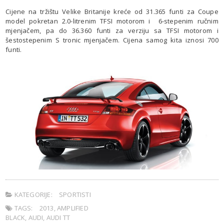
Cijene na tržištu Velike Britanije kreće od 31.365 funti za Coupe
model pokretan 2.0-litrenim TFSI motorom i 6-stepenim ručnim
mjenjačem, pa do 36.360 funti za verziju sa TFSI motorom i
šestostepenim S tronic mjenjačem. Cijena samog kita iznosi 700
funti.
KATEGORIJE:
SPORTISTI
TAGS:
2013
,
AMPLIFIED
BLACK
,
AUDI
,
AUDI TT