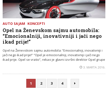
AUTO SAJAM
KONCEPTI
Opel na Ženevskom sajmu automobila:
“Emocionalniji, inovativniji i jači nego
ikad prije!”
Opel na Ženevskom sajmu automobila: “Emocionalniji, inovativniji i
jači nego ikad prije!” “Opel je emocionalniji, inovativniji i jači nego
ikad prije. Opel se vratio”, rekao je glavni izvršni direktor Opel grupe
3. MARTA 2016.
1
2
3
4