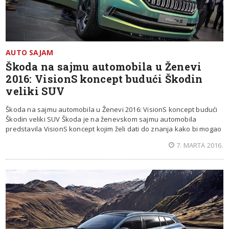
AUTO SAJAM
Škoda na sajmu automobila u Ženevi
2016: VisionS koncept budući Škodin
veliki SUV
Škoda na sajmu automobila u Ženevi 2016: VisionS koncept budući
Škodin veliki SUV Škoda je na ženevskom sajmu automobila
predstavila VisionS koncept kojim želi dati do znanja kako bi mogao
7. MARTA 2016.