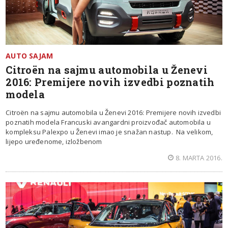
AUTO SAJAM
Citroën na sajmu automobila u Ženevi
2016: Premijere novih izvedbi poznatih
modela
Citroën na sajmu automobila u Ženevi 2016: Premijere novih izvedbi
poznatih modela Francuski avangardni proizvođač automobila u
kompleksu Palexpo u Ženevi imao je snažan nastup. Na velikom,
lijepo uređenome, izložbenom
8. MARTA 2016.