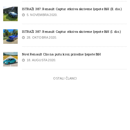
ISTRAŽI 387: Renault Captur otkriva skrivene ljepote BiH (II. dio.)
5. NOVEMBRA 2020.
ISTRAŽI 387: Renault Captur otkriva skrivene ljepote BiH (I. dio.)
28. OKTOBRA 2020.
Novi Renault Clio na putu kroz prirodne ljepote BiH
18. AUGUSTA 2020.
OSTALI ČLANCI