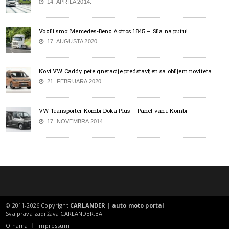
14. APRILA 2014.
Vozili smo: Mercedes-Benz Actros 1845 – Sila na putu!
17. AUGUSTA 2020.
Novi VW Caddy pete gneracije predstavljen sa obiljem noviteta
21. FEBRUARA 2020.
VW Transporter Kombi Doka Plus – Panel van i Kombi
17. NOVEMBRA 2014.
© 2011-2026 Copyright
CARLANDER | auto moto portal
.
Sva prava zadržava
CARLANDER.BA
.
O nama
Impressum