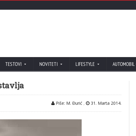
TESTOVI
NOVITETI
LIFESTYLE
AUTOMOBIL
stavlja
Piše: M. Đurić
,
31. Marta 2014.