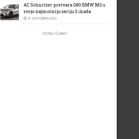
AC Schnitzer pretvara G80 BMW M3 u
svoju najmoćniju seriju 3 ikada
8. OKTOBRA 2021.
OSTALI ČLANCI
ar rally 2013: Etapa 5.
Etapa 12. – Dakar rally 2013.