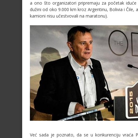
a ono što organizatori pripremaju za početak iduće 
dužini od oko 9.000 km kroz Argentinu, Bolivia i Čile, 
kamioni nisu učestvovali na maratonu).
Već sada je poznato, da se u konkurenciju vraća P