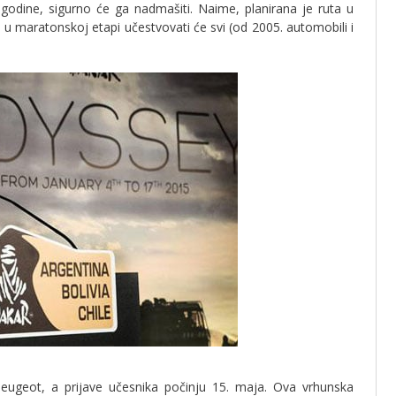
godine, sigurno će ga nadmašiti. Naime, planirana je ruta u
a u maratonskoj etapi učestvovati će svi (od 2005. automobili i
eugeot, a prijave učesnika počinju 15. maja. Ova vrhunska