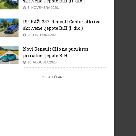
skrivene ljepote BiH (II. dio.)
5. NOVEMBRA 2020.
ISTRAŽI 387: Renault Captur otkriva
skrivene ljepote BiH (I. dio.)
28. OKTOBRA 2020.
Novi Renault Clio na putu kroz
prirodne ljepote BiH
18. AUGUSTA 2020.
OSTALI ČLANCI