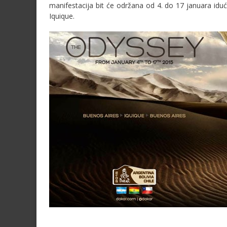
manifestacija bit će održana od 4. do 17 januara iduće
Iquique.