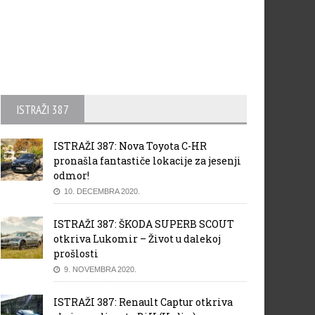
ISTRAŽI 387
ISTRAŽI 387: Nova Toyota C-HR
pronašla fantastiče lokacije za jesenji
odmor!
10. DECEMBRA 2020.
ISTRAŽI 387: ŠKODA SUPERB SCOUT
otkriva Lukomir – Život u dalekoj
prošlosti
9. NOVEMBRA 2020.
ISTRAŽI 387: Renault Captur otkriva