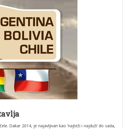
tavlja
ele. Dakar 2014, je najavljivan kao ‘najteži i najduži’ do sada,