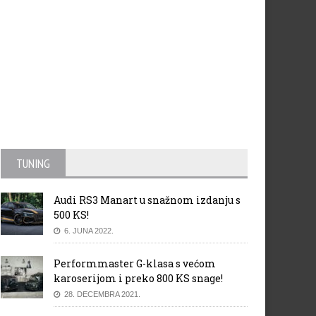
TUNING
Audi RS3 Manart u snažnom izdanju s
500 KS!
6. JUNA 2022.
Performmaster G-klasa s većom
karoserijom i preko 800 KS snage!
28. DECEMBRA 2021.