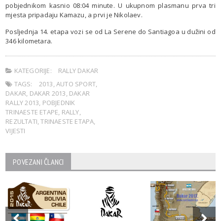
pobjednikom kasnio 08:04 minute. U ukupnom plasmanu prva tri
mjesta pripadaju Kamazu, a prvi je Nikolaev.
Posljednja 14. etapa vozi se od La Serene do Santiagoa u dužini od
346 kilometara.
KATEGORIJE:
RALLY DAKAR
TAGS:
2013
,
AUTO SPORT
,
DAKAR
,
DAKAR 2013
,
DAKAR
RALLY 2013
,
POBJEDNIK
TRINAESTE ETAPE
,
RALLY
,
REZULTATI
,
TRINAESTE ETAPA
,
VIJESTI
POVEZANI ČLANCI