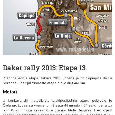
Dakar rally 2013: Etapa 13.
Predposljednja etapa Dakara 2013. vožena je od Copiapoa do La
Serenae. Specijal trinaeste etape bio je dug 441 km.
Motori
U konkurenciji motociklista predposljednju etapu pobjedio je
Čielanac Lopez sa vremenom 3 sata 44 minuta i 54 sekunde, a za
njim 05:25 minuta zakasnio je branioc titule Despres. Treći ciljem
prošao je Portugalac Goncalves na Husqvarni koji je zaostao 05:29