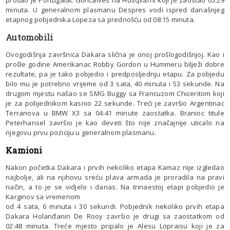
minuta. U generalnom plasmanu Despres vodi ispred današnjeg
etapnog pobjednika Lopeza sa prednošću od 08:15 minuta.
Automobili
Ovogodišnja završnica Dakara slična je onoj prošlogodišnjoj. Kao i
prošle godine Amerikanac Robby Gordon u Hummeru bilježi dobre
rezultate, pa je tako pobjedio i predposljednju etapu. Za pobjedu
bilo mu je potrebno vrijeme od 3 sata, 40 minuta i 53 sekunde. Na
drugom mjestu našao se SMG Buggy sa Francuzom Chiceritom koji
je za pobjednikom kasnio 22 sekunde. Treći je završio Argentinac
Terranova u BMW X3 sa 04:41 minute zaostatka. Branioc titule
Peterhansel završio je kao deveti što nije značajnije uticalo na
njegovu prvu poziciju u generalnom plasmanu.
Kamioni
Nakon početka Dakara i prvih nekoliko etapa Kamaz nije izgledao
najbolje, ali na njihovu sreću plava armada je proradila na pravi
način, a to je se vidjelo i danas. Na trinaestoj etapi pobjedio je
Karginov sa vremenom
od 4 sata, 6 minuta i 30 sekundi. Pobjednik nekoliko prvih etapa
Dakara Holanđanin De Rooy završio je drugi sa zaostatkom od
02:48 minuta. Treće mjesto pripalo je Alesu Lopraisu koji je za