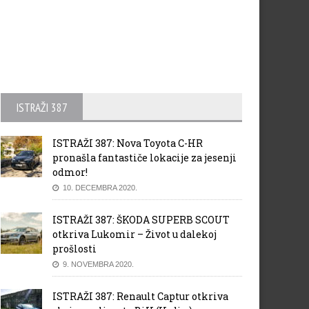
ISTRAŽI 387
ISTRAŽI 387: Nova Toyota C-HR
pronašla fantastiče lokacije za jesenji
odmor!
10. DECEMBRA 2020.
ISTRAŽI 387: ŠKODA SUPERB SCOUT
otkriva Lukomir – Život u dalekoj
prošlosti
9. NOVEMBRA 2020.
ISTRAŽI 387: Renault Captur otkriva