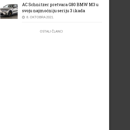
AC Schnitzer pretvara G80 BMW M3 u
svoju najmoćniju seriju 3 ikada
8. OKTOBRA 2021.
OSTALI ČLANCI