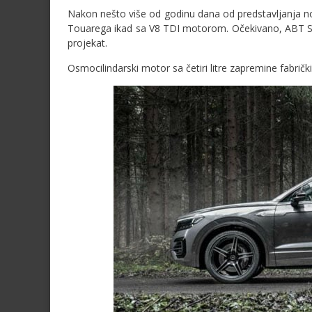
Nakon nešto više od godinu dana od predstavljanja no
Touarega ikad sa V8 TDI motorom. Očekivano, ABT Spor
projekat.
Osmocilindarski motor sa četiri litre zapremine fabri