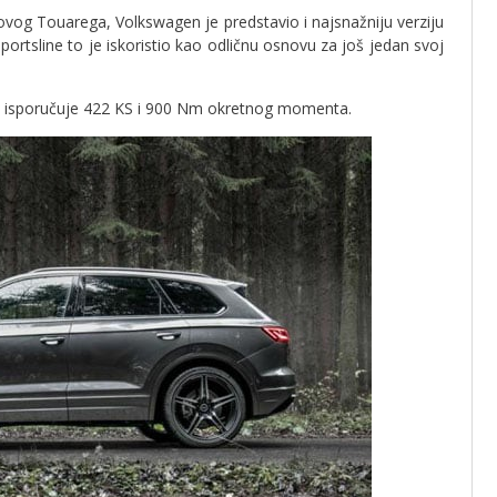
vog Touarega, Volkswagen je predstavio i najsnažniju verziju
tsline to je iskoristio kao odličnu osnovu za još jedan svoj
čki isporučuje 422 KS i 900 Nm okretnog momenta.