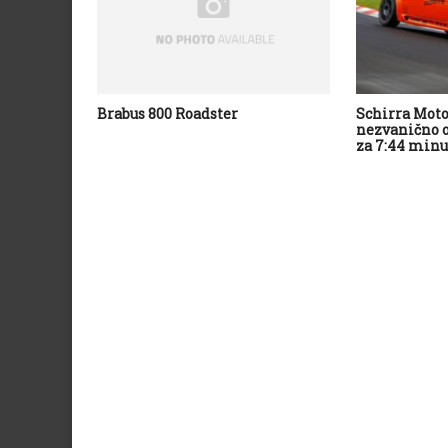
Brabus 800 Roadster
Schirra Mot
nezvanično 
za 7:44 minu