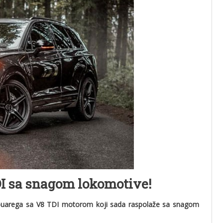
I sa snagom lokomotive!
 Touarega sa V8 TDI motorom koji sada raspolaže sa snagom