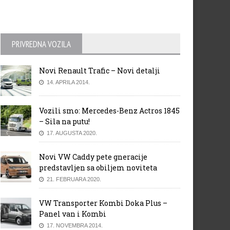
PRIVREDNA VOZILA
di S6 SKN tuning
G-POWER BMW M3/M4 – Nov
liga
Novi Renault Trafic – Novi detalji
14. APRILA 2014.
Vozili smo: Mercedes-Benz Actros 1845
– Sila na putu!
17. AUGUSTA 2020.
Novi VW Caddy pete gneracije
predstavljen sa obiljem noviteta
21. FEBRUARA 2020.
VW Transporter Kombi Doka Plus –
Panel van i Kombi
17. NOVEMBRA 2014.