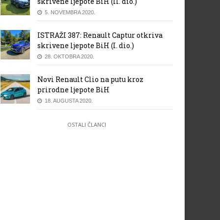
skrivene ljepote BiH (II. dio.)
5. NOVEMBRA 2020.
ISTRAŽI 387: Renault Captur otkriva
skrivene ljepote BiH (I. dio.)
28. OKTOBRA 2020.
Novi Renault Clio na putu kroz
prirodne ljepote BiH
18. AUGUSTA 2020.
OSTALI ČLANCI