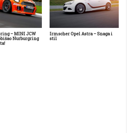
oring – MINI JCW
Irmscher Opel Astra – Snaga i
Au
obišao Nurburgring
stil
ta!