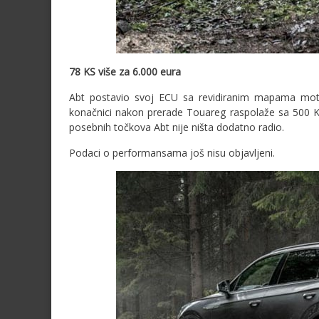
78 KS više za 6.000 eura
Abt postavio svoj ECU sa revidiranim mapama mot
konačnici nakon prerade Touareg raspolaže sa 500
posebnih točkova Abt nije ništa dodatno radio.
Podaci o performansama još nisu objavljeni.