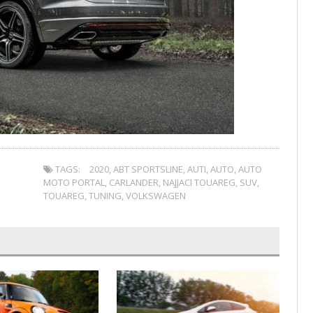
TAGS:
2020
,
ABT SPORTSLINE
,
AUTI
,
AUTO
,
AUTO
MOTO PORTAL
,
CARLANDER
,
NAJJACI TOUAREG
,
SUV
,
TOUAREG
,
TUNING
,
VOLKSWAGEN