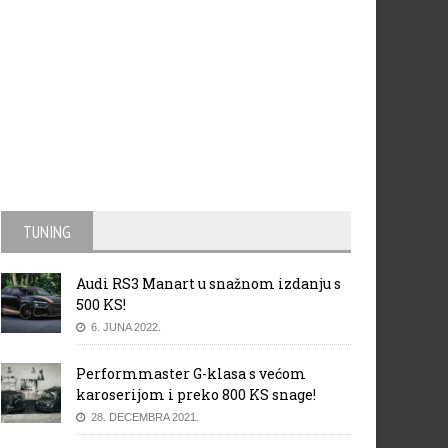
TUNING
Audi RS3 Manart u snažnom izdanju s
500 KS!
6. JUNA 2022.
Performmaster G-klasa s većom
karoserijom i preko 800 KS snage!
28. DECEMBRA 2021.