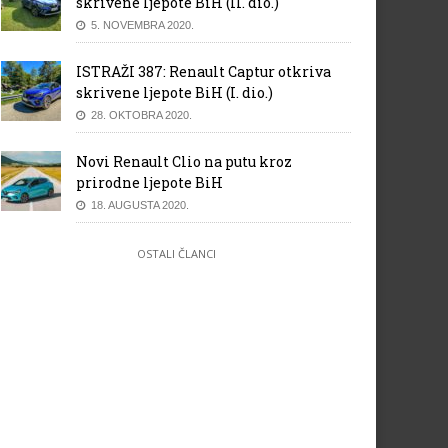
skrivene ljepote BiH (II. dio.)
5. NOVEMBRA 2020.
ISTRAŽI 387: Renault Captur otkriva
skrivene ljepote BiH (I. dio.)
28. OKTOBRA 2020.
Novi Renault Clio na putu kroz
prirodne ljepote BiH
18. AUGUSTA 2020.
OSTALI ČLANCI