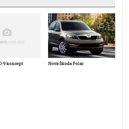
-9 koncept
Nova Škoda Polar
St
tS