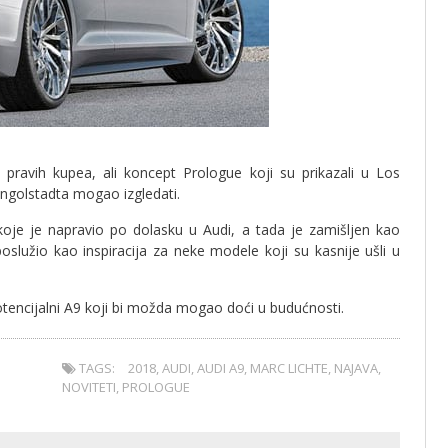
 pravih kupea, ali koncept Prologue koji su prikazali u Los
Ingolstadta mogao izgledati.
koje je napravio po dolasku u Audi, a tada je zamišljen kao
služio kao inspiracija za neke modele koji su kasnije ušli u
otencijalni A9 koji bi možda mogao doći u budućnosti.
TAGS:
2018
,
AUDI
,
AUDI A9
,
MARC LICHTE
,
NAJAVA
,
NOVITETI
,
PROLOGUE