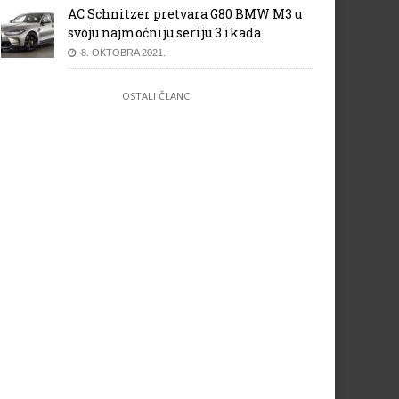
AC Schnitzer pretvara G80 BMW M3 u
svoju najmoćniju seriju 3 ikada
8. OKTOBRA 2021.
OSTALI ČLANCI
iže dorađeni Subaru XV Hybrid
KGM je nova auto marka u BiH
Predstavljen model Actyon